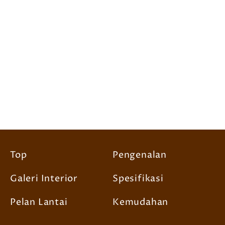
Berpengawal
TERINSPIRASI
AKSES MUDAH
Kemudahan
LATAR, GUTHRIE,
Komuniti
DASH
Top
Pengenalan
Galeri Interior
Spesifikasi
Pelan Lantai
Kemudahan