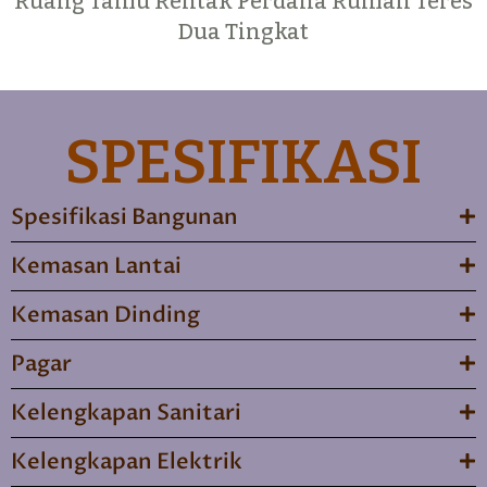
Ruang Tamu Rentak Perdana Rumah Teres
Dua Tingkat
SPESIFIKASI
Spesifikasi Bangunan
Kemasan Lantai
Kemasan Dinding
Pagar
Kelengkapan Sanitari
Kelengkapan Elektrik