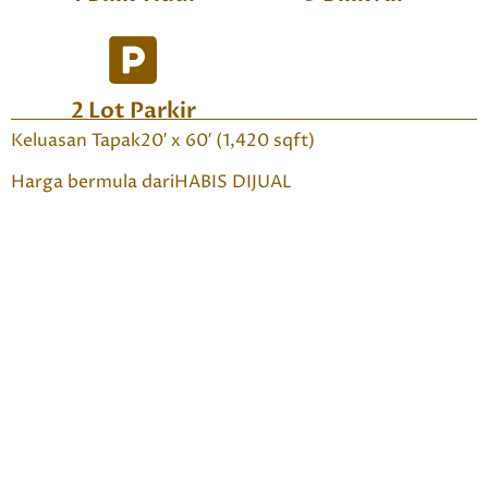
2 Lot Parkir
Keluasan Tapak
20′ x 60′ (1,420 sqft)
Harga bermula dari
HABIS DIJUAL
LOKASI
SEKURITI
Bandar Puncak Alam
Berpagar &